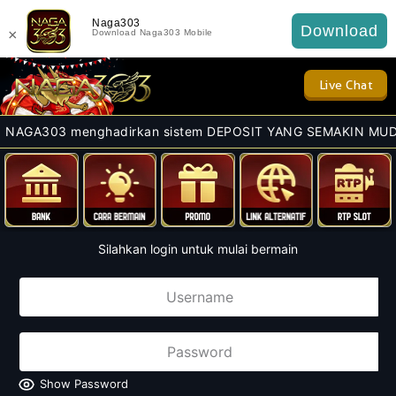
Naga303
Download
×
Download Naga303 Mobile
Live Chat
AGA303 menghadirkan sistem DEPOSIT YANG SEMAKIN MUDAH Denga
Silahkan login untuk mulai bermain
Show Password