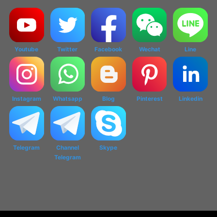
Youtube
Twitter
Facebook
Wechat
Line
Instagram
Whatsapp
Blog
Pinterest
Linkedin
Telegram
Channel
Skype
Telegram