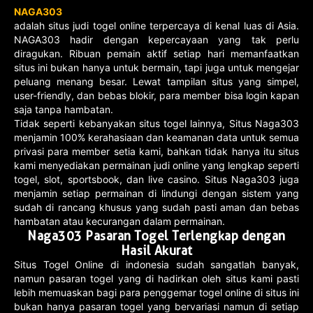
NAGA303
adalah situs judi togel online terpercaya di kenal luas di Asia.
NAGA303 hadir dengan kepercayaan yang tak perlu
diragukan. Ribuan pemain aktif setiap hari memanfaatkan
situs ini bukan hanya untuk bermain, tapi juga untuk mengejar
peluang menang besar. Lewat tampilan situs yang simpel,
user-friendly, dan bebas blokir, para member bisa login kapan
saja tanpa hambatan.
Tidak seperti kebanyakan situs togel lainnya, Situs Naga303
menjamin 100% kerahasiaan dan keamanan data untuk semua
privasi para member setia kami, bahkan tidak hanya itu situs
kami menyediakan permainan judi online yang lengkap seperti
togel, slot, sportsbook, dan live casino. Situs Naga303 juga
menjamin setiap permainan di lindungi dengan sistem yang
sudah di rancang khusus yang sudah pasti aman dan bebas
hambatan atau kecurangan dalam permainan.
Naga303 Pasaran Togel Terlengkap dengan
Hasil Akurat
Situs Togel Online di indonesia sudah sangatlah banyak,
namun pasaran togel yang di hadirkan oleh situs kami pasti
lebih memuaskan bagi para penggemar togel online di situs ini
bukan hanya pasaran togel yang bervariasi namun di setiap