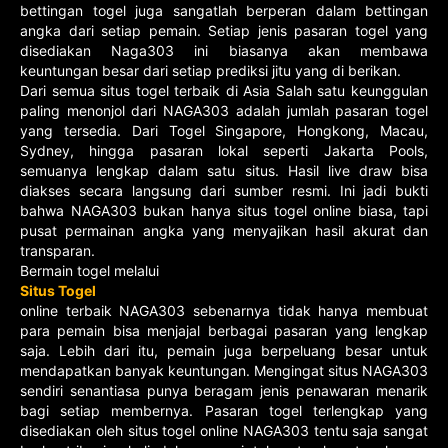
bettingan togel juga sangatlah berperan dalam bettingan
angka dari setiap pemain. Setiap jenis pasaran togel yang
disediakan Naga303 ini biasanya akan membawa
keuntungan besar dari setiap prediksi jitu yang di berikan.
Dari semua situs togel terbaik di Asia Salah satu keunggulan
paling menonjol dari NAGA303 adalah jumlah pasaran togel
yang tersedia. Dari Togel Singapore, Hongkong, Macau,
Sydney, hingga pasaran lokal seperti Jakarta Pools,
semuanya lengkap dalam satu situs. Hasil live draw bisa
diakses secara langsung dari sumber resmi. Ini jadi bukti
bahwa NAGA303 bukan hanya situs togel online biasa, tapi
pusat permainan angka yang menyajikan hasil akurat dan
transparan.
Bermain togel melalui
Situs Togel
online terbaik NAGA303 sebenarnya tidak hanya membuat
para pemain bisa menjajal berbagai pasaran yang lengkap
saja. Lebih dari itu, pemain juga berpeluang besar untuk
mendapatkan banyak keuntungan. Mengingat situs NAGA303
sendiri senantiasa punya beragam jenis penawaran menarik
bagi setiap membernya. Pasaran togel terlengkap yang
disediakan oleh situs togel online NAGA303 tentu saja sangat