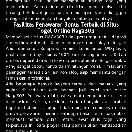
berkontribusi sekali dalam menciptakan taruhan togel yang
memuaskan. Karena dengan demikian, pemain bisa coba
pasang bet lewat jenis pasaran manapun yang dianggap
paling relate memberikan banyak keuntungan nantinya.
Fasilitas Penawaran Bonus Terbaik di Situs
Togel Online Naga303
Member setia situs NAGA303 tidak perlu ragu untuk deposit
dan withdrawal Anda. Kami memproses dana player dengan
Aman dan cepat. Berapapun nominal kemenangan WD player,
pasti akan terbayar lunas 100% ke rekening pemain. Setiap
proses deposit dan withdraw diproses otomatis dengan waktu
yang sangat cepat, hanya dalam hitungan menit. Tim layanan
pelanggan tersedia 24 jam non-stop, siap membantu dengan
ramah dan profesional.
Ada beberapa banyak layanan terbaik dan menarik yang
sudah di sediakan oleh layanan judi togel situs online
Naga303. Penawaran ini pasti sangat menguntungkan serta
memuaskan. Karena, meskipun sudah banyak situs taruhan
togel di Indonesia, tetapi tidak menjamin semuanya selalu
punya penawaran menarik sehingga belum tentu pasti akan
membuat member puas. Tetapi, lewat situs togel yang
terpercaya ini, para player atau pemain akan mendapatkan
bonus berikut ini: