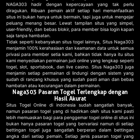
NAGA303 hadir dengan kepercayaan yang tak perlu
diragukan. Ribuan pemain aktif setiap hari memanfaatkan
situs ini bukan hanya untuk bermain, tapi juga untuk mengejar
peluang menang besar. Lewat tampilan situs yang simpel,
user-friendly, dan bebas blokir, para member bisa login kapan
saja tanpa hambatan.
Tidak seperti kebanyakan situs togel lainnya, Situs Naga303
menjamin 100% kerahasiaan dan keamanan data untuk semua
privasi para member setia kami, bahkan tidak hanya itu situs
kami menyediakan permainan judi online yang lengkap seperti
togel, slot, sportsbook, dan live casino. Situs Naga303 juga
menjamin setiap permainan di lindungi dengan sistem yang
sudah di rancang khusus yang sudah pasti aman dan bebas
hambatan atau kecurangan dalam permainan.
Naga303 Pasaran Togel Terlengkap dengan
Hasil Akurat
Situs Togel Online di indonesia sudah sangatlah banyak,
namun pasaran togel yang di hadirkan oleh situs kami pasti
lebih memuaskan bagi para penggemar togel online di situs ini
bukan hanya pasaran togel yang bervariasi namun di setiap
bettingan togel juga sangatlah berperan dalam bettingan
angka dari setiap pemain. Setiap jenis pasaran togel yang