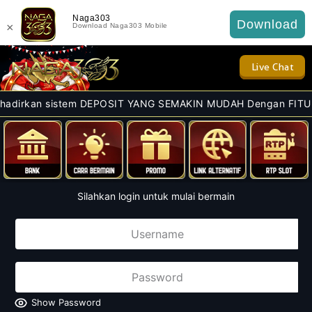
Naga303
Download
×
Download Naga303 Mobile
Live Chat
kan sistem DEPOSIT YANG SEMAKIN MUDAH Dengan FITUR Terbaru
Silahkan login untuk mulai bermain
Show Password