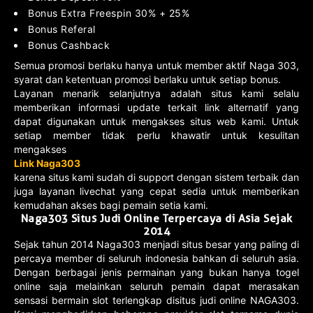
Bonus Extra Freespin 30% + 25%
Bonus Referal
Bonus Cashback
Semua promosi berlaku hanya untuk member aktif Naga 303,
syarat dan ketentuan promosi berlaku untuk setiap bonus.
Layanan menarik selanjutnya adalah situs kami selalu
memberikan informasi update terkait link alternatif yang
dapat digunakan untuk mengakses situs web kami. Untuk
setiap member tidak perlu khawatir untuk kesulitan
mengakses
Link Naga303
karena situs kami sudah di support dengan sistem terbaik dan
juga layanan livechat yang cepat sedia untuk memberikan
kemudahan akses bagi pemain setia kami.
Naga303 Situs Judi Online Terpercaya di Asia Sejak
2014
Sejak tahun 2014 Naga303 menjadi situs besar yang paling di
percaya member di seluruh indonesia bahkan di seluruh asia.
Dengan berbagai jenis permainan yang bukan hanya togel
online saja melainkan seluruh pemain dapat merasakan
sensasi bermain slot terlengkap disitus judi online NAGA303.